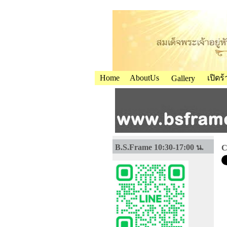
Home
AboutUs
เปิดร
Gallery
B.S.Frame 10:30-17:00 น.
C