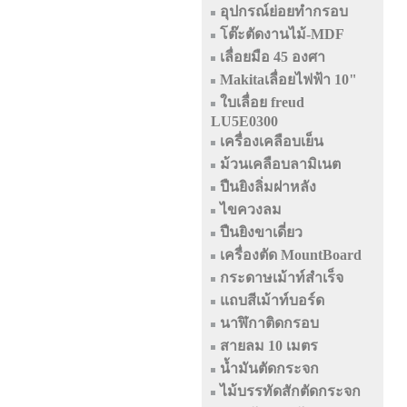
อุปกรณ์ย่อยทำกรอบ
โต๊ะตัดงานไม้-MDF
เลื่อยมือ 45 องศา
Makitaเลื่อยไฟฟ้า 10"
ใบเลื่อย freud
LU5E0300
เครื่องเคลือบเย็น
ม้วนเคลือบลามิเนต
ปืนยิงลิ่มฝาหลัง
ไขควงลม
ปืนยิงขาเดี่ยว
เครื่องตัด MountBoard
กระดาษเม้าท์สำเร็จ
แถบสีเม้าท์บอร์ด
นาฬิกาติดกรอบ
สายลม 10 เมตร
น้ำมันตัดกระจก
ไม้บรรทัดสักตัดกระจก