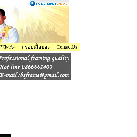
ิลิคA4
กรอบเสื้อบอล
ContactUs
 PP GLOSSY