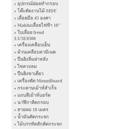
อุปกรณ์ย่อยทำกรอบ
โต๊ะตัดงานไม้-MDF
เลื่อยมือ 45 องศา
Makitaเลื่อยไฟฟ้า 10"
ใบเลื่อย freud
LU5E0300
เครื่องเคลือบเย็น
ม้วนเคลือบลามิเนต
ปืนยิงลิ่มฝาหลัง
ไขควงลม
ปืนยิงขาเดี่ยว
เครื่องตัด MountBoard
กระดาษเม้าท์สำเร็จ
แถบสีเม้าท์บอร์ด
นาฬิกาติดกรอบ
สายลม 10 เมตร
น้ำมันตัดกระจก
ไม้บรรทัดสักตัดกระจก