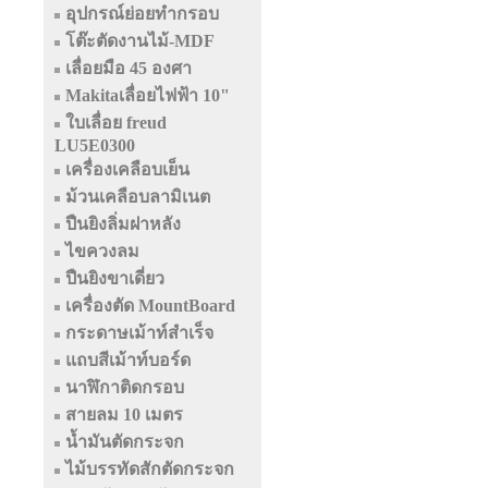
อุปกรณ์ย่อยทำกรอบ
โต๊ะตัดงานไม้-MDF
เลื่อยมือ 45 องศา
Makitaเลื่อยไฟฟ้า 10"
ใบเลื่อย freud
LU5E0300
เครื่องเคลือบเย็น
ม้วนเคลือบลามิเนต
ปืนยิงลิ่มฝาหลัง
ไขควงลม
ปืนยิงขาเดี่ยว
เครื่องตัด MountBoard
กระดาษเม้าท์สำเร็จ
แถบสีเม้าท์บอร์ด
นาฬิกาติดกรอบ
สายลม 10 เมตร
น้ำมันตัดกระจก
ไม้บรรทัดสักตัดกระจก