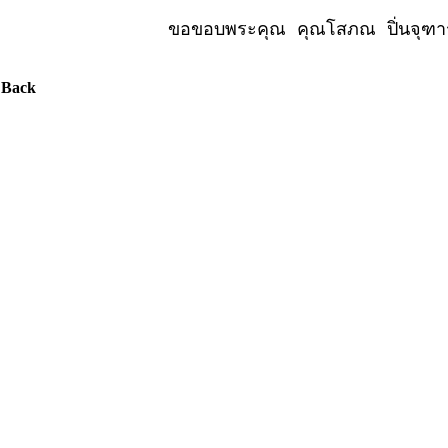
ขอขอบพระคุณ คุณโสภณ ปิ่นจุฑาร
 Back