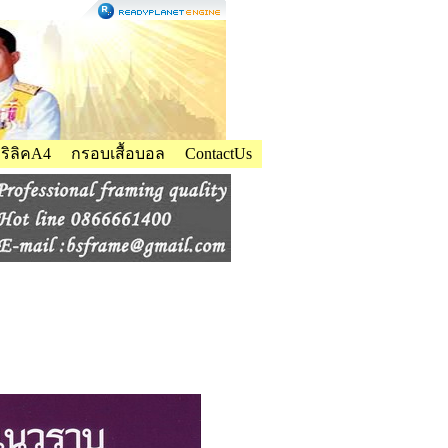
ิลิคA4
กรอบเสื้อบอล
ContactUs