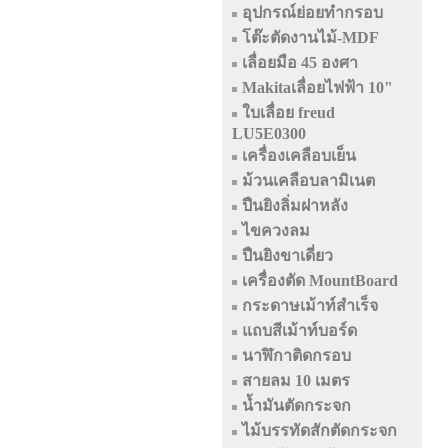
อุปกรณ์ย่อยทำกรอบ
โต๊ะตัดงานไม้-MDF
เลื่อยมือ 45 องศา
Makitaเลื่อยไฟฟ้า 10"
ใบเลื่อย freud
LU5E0300
เครื่องเคลือบเย็น
ม้วนเคลือบลามิเนต
ปืนยิงลิ่มฝาหลัง
ไขควงลม
ปืนยิงขาเดี่ยว
เครื่องตัด MountBoard
กระดาษเม้าท์สำเร็จ
แถบสีเม้าท์บอร์ด
นาฬิกาติดกรอบ
สายลม 10 เมตร
น้ำมันตัดกระจก
ไม้บรรทัดสักตัดกระจก