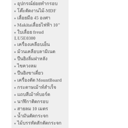
อุปกรณ์ย่อยทำกรอบ
โต๊ะตัดงานไม้-MDF
เลื่อยมือ 45 องศา
Makitaเลื่อยไฟฟ้า 10"
ใบเลื่อย freud
LU5E0300
เครื่องเคลือบเย็น
ม้วนเคลือบลามิเนต
ปืนยิงลิ่มฝาหลัง
ไขควงลม
ปืนยิงขาเดี่ยว
เครื่องตัด MountBoard
กระดาษเม้าท์สำเร็จ
แถบสีเม้าท์บอร์ด
นาฬิกาติดกรอบ
สายลม 10 เมตร
น้ำมันตัดกระจก
ไม้บรรทัดสักตัดกระจก