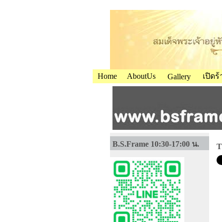
Home
AboutUs
เปิดร
Gallery
B.S.Frame 10:30-17:00 น.
T