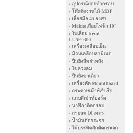
อุปกรณ์ย่อยทำกรอบ
โต๊ะตัดงานไม้-MDF
เลื่อยมือ 45 องศา
Makitaเลื่อยไฟฟ้า 10"
ใบเลื่อย freud
LU5E0300
เครื่องเคลือบเย็น
ม้วนเคลือบลามิเนต
ปืนยิงลิ่มฝาหลัง
ไขควงลม
ปืนยิงขาเดี่ยว
เครื่องตัด MountBoard
กระดาษเม้าท์สำเร็จ
แถบสีเม้าท์บอร์ด
นาฬิกาติดกรอบ
สายลม 10 เมตร
น้ำมันตัดกระจก
ไม้บรรทัดสักตัดกระจก