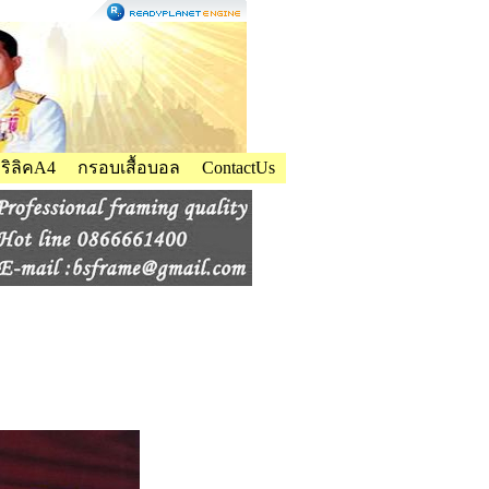
ิลิคA4
กรอบเสื้อบอล
ContactUs