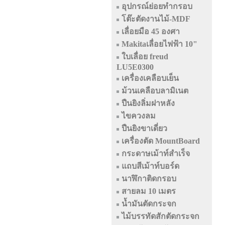
อุปกรณ์ย่อยทำกรอบ
โต๊ะตัดงานไม้-MDF
เลื่อยมือ 45 องศา
Makitaเลื่อยไฟฟ้า 10"
ใบเลื่อย freud
LU5E0300
เครื่องเคลือบเย็น
ม้วนเคลือบลามิเนต
ปืนยิงลิ่มฝาหลัง
ไขควงลม
ปืนยิงขาเดี่ยว
เครื่องตัด MountBoard
กระดาษเม้าท์สำเร็จ
แถบสีเม้าท์บอร์ด
นาฬิกาติดกรอบ
สายลม 10 เมตร
น้ำมันตัดกระจก
ไม้บรรทัดสักตัดกระจก