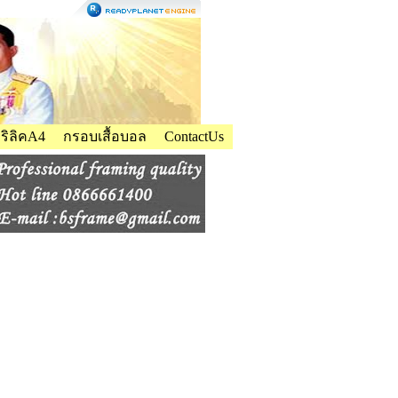
ิลิคA4
กรอบเสื้อบอล
ContactUs