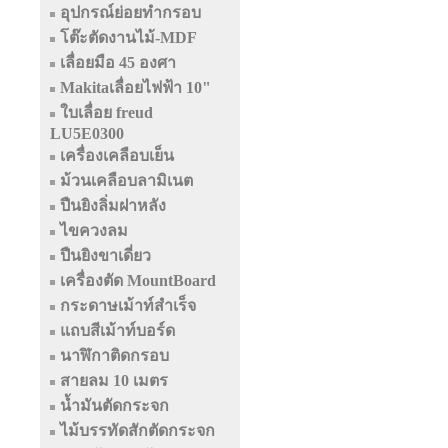
อุปกรณ์ย่อยทำกรอบ
โต๊ะตัดงานไม้-MDF
เลื่อยมือ 45 องศา
Makitaเลื่อยไฟฟ้า 10"
ใบเลื่อย freud
LU5E0300
เครื่องเคลือบเย็น
ม้วนเคลือบลามิเนต
ปืนยิงลิ่มฝาหลัง
ไขควงลม
ปืนยิงขาเดี่ยว
เครื่องตัด MountBoard
กระดาษเม้าท์สำเร็จ
แถบสีเม้าท์บอร์ด
นาฬิกาติดกรอบ
สายลม 10 เมตร
น้ำมันตัดกระจก
ไม้บรรทัดสักตัดกระจก